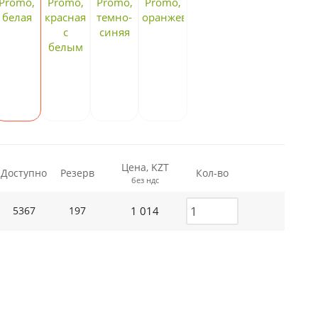
Цена, KZT
Доступно
Резерв
Кол-во
без ндс
1 014
5367
197