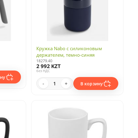
Кружка Nabo с силиконовым
держателем, темно-синяя
18279.40
2 992 KZT
без НДС
ину
-
+
В корзину