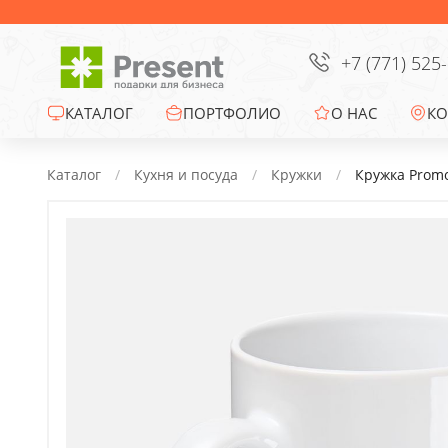
Сумки
Офисные сувениры
+7 (771) 525
Зонты
КАТАЛОГ
ПОРТФОЛИО
О НАС
КО
Промо-сувениры
Каталог
Кухня и посуда
Кружки
Кружка Promo
Электроника
Ежедневники
Новогодние подарки
Сувениры к
праздникам