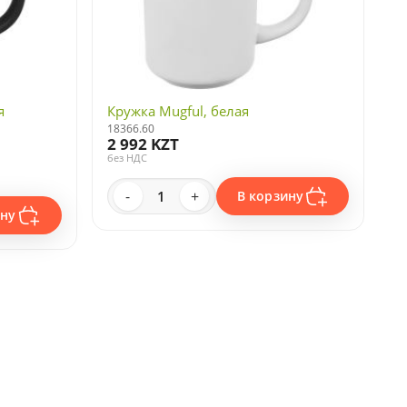
я
Кружка Mugful, белая
18366.60
2 992 KZT
без НДС
-
+
В корзину
ину