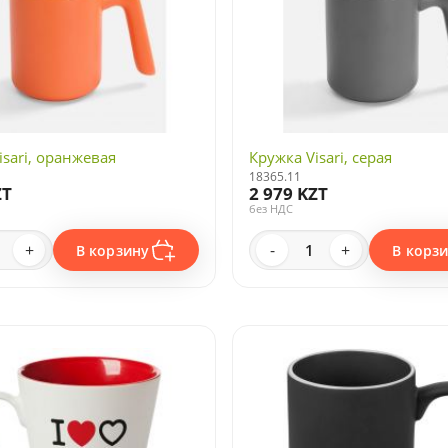
isari, оранжевая
Кружка Visari, серая
18365.11
ZT
2 979 KZT
без НДС
+
-
+
В корзину
В корз