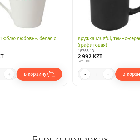
Люблю любовь», белая с
Кружка Mugful, темно-сера
(графитовая)
18366.13
ZT
2 992 KZT
без НДС
+
-
+
В корзину
В корз
Блог о подарках