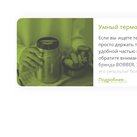
Умный термос
Если вы ищете т
просто держать т
удобной частью
обратите внимани
бренда BOBBER. 
это результат бо
разработки кома
Подробнее...
отмеченный пре
Dot Awards за л
продуманный диз
часов, холод — д
справляется с з
температуры бла
изоляции и проч
нержавеющей стал