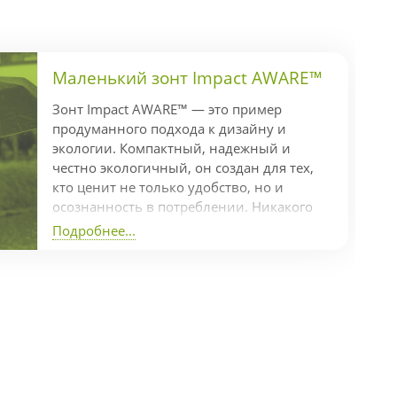
Маленький зонт Impact AWARE™
Зонт Impact AWARE™ — это пример
продуманного подхода к дизайну и
экологии. Компактный, надежный и
честно экологичный, он создан для тех,
кто ценит не только удобство, но и
осознанность в потреблении. Никакого
гринвошинга — только реальные
Подробнее...
действия Коллекция Impact включает
индикатор AWARE™, который
подтверждает использование
переработанных материалов и
отслеживает экономию ресурсов в
производстве. В частности, на
изготовление одного зонта пошло 7,7
переработанных пластиковых бутылок