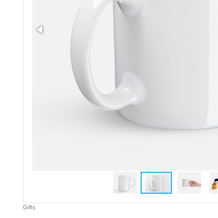
Упаковка
Подарочные наборы
Личные аксессуары
Деловые подарки
Съедобные подарки с
логотипом
Gifts