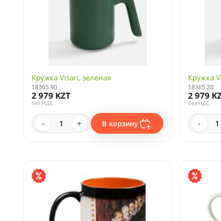
Кружка Visari, зеленая
Кружка V
18365.90
18365.20
2 979 KZT
2 979 K
без НДС
без НДС
-
+
-
В корзину