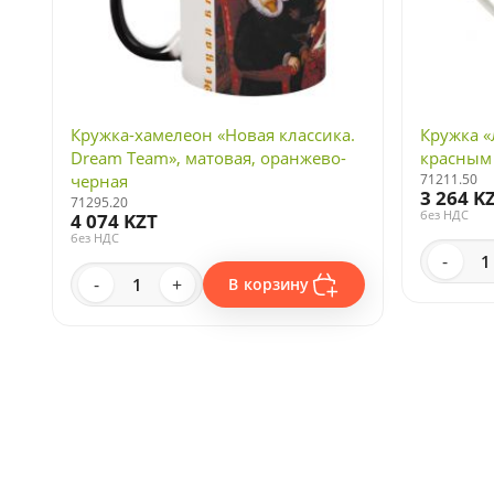
Кружка-хамелеон «Новая классика.
Кружка «
Dream Team», матовая, оранжево-
красным
черная
71211.50
3 264 K
71295.20
без НДС
4 074 KZT
без НДС
-
-
+
В корзину