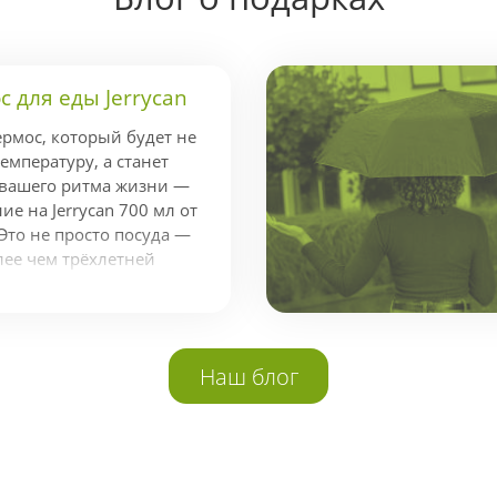
 для еды Jerrycan
ермос, который будет не
емпературу, а станет
 вашего ритма жизни —
е на Jerrycan 700 мл от
Это не просто посуда —
лее чем трёхлетней
ндой экспертов,
стижной наградой Red
аконичный и
айн. Держит тепло до 14
Наш блог
о 20 Jerrycan легко
адачей поддержания
годаря вакуумной
ной колбе из
и 18/8. Это...