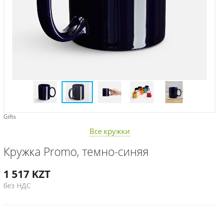
Gifts
Все кружки
Кружка Promo, темно-синяя
1 517
KZT
без НДС