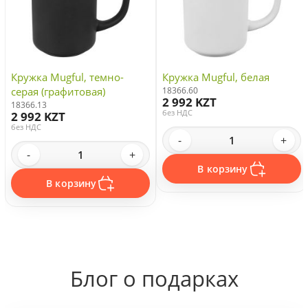
Кружка Mugful, темно-
Кружка Mugful, белая
серая (графитовая)
18366.60
2 992 KZT
18366.13
без НДС
2 992 KZT
без НДС
-
+
-
+
В корзину
В корзину
Блог о подарках