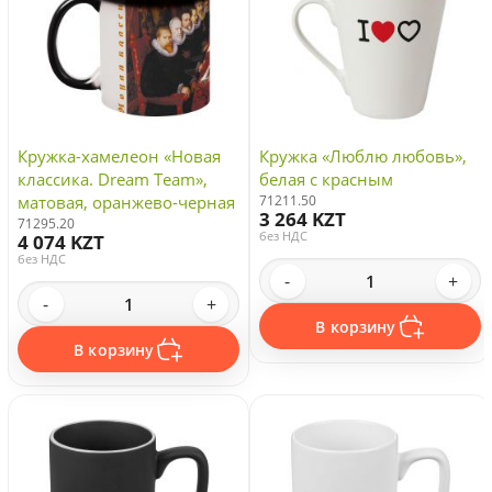
Кружка-хамелеон «Новая
Кружка «Люблю любовь»,
классика. Dream Team»,
белая с красным
матовая, оранжево-черная
71211.50
3 264 KZT
71295.20
без НДС
4 074 KZT
без НДС
-
+
-
+
В корзину
В корзину