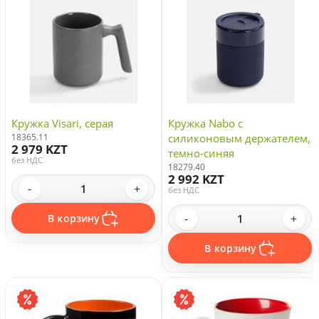
Кружка Visari, серая
Кружка Nabo с
18365.11
силиконовым держателем,
2 979 KZT
темно-синяя
без НДС
18279.40
2 992 KZT
-
+
без НДС
-
+
В корзину
В корзину