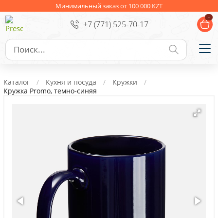
Ежедневники
Новогодние подарки
Минимальный заказ от 100 000 KZT
-
+7 (771) 525-70-17
Сувениры к праздникам
Упаковка
Подарочные наборы
Личные аксессуары
Каталог
Кухня и посуда
Кружки
Деловые подарки
Кружка Promo, темно-синяя
Съедобные подарки с логотипом