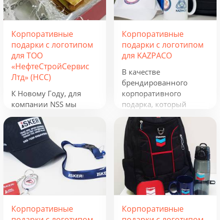
Корпоративные
Корпоративные
подарки с логотипом
подарки с логотипом
для ТОО
для KAZPACO
«НефтеСтройСервис
В качестве
Лтд» (НСС)
брендированного
К Новому Году, для
корпоративного
компании NSS мы
подарка, который
разработали
можно использовать в
креативную подборку
течение всего года, мы
из наборов «Кофеист»,
предложили набор из
«Christmas Sky» и
рюкзака, фонарика,
«Adora». Вглядываться
термокружки и
в черное, как смоль,
беспроводного
зимнее небо и
зарядного устройства.
подмигивать в ответ
Эти сувениры с
серебристым звездам.
логотипом отражают
Корпоративные
Корпоративные
Вдыхать ягодный
сферу деятельности
подарки с логотипом
подарки с логотипом