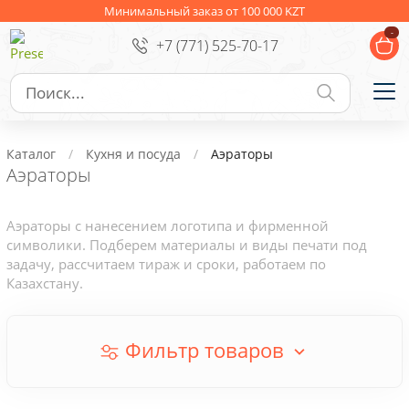
Ежедневники
Новогодние подарки
Минимальный заказ от 100 000 KZT
-
+7 (771) 525-70-17
Сувениры к праздникам
Упаковка
Подарочные наборы
Личные аксессуары
Каталог
Кухня и посуда
Аэраторы
Деловые подарки
Аэраторы
Съедобные подарки с логотипом
Аэраторы с нанесением логотипа и фирменной
символики. Подберем материалы и виды печати под
задачу, рассчитаем тираж и сроки, работаем по
Казахстану.
Фильтр товаров