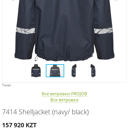
Texet
Все ветровки PROJOB
Все ветровки
7414 Shelljacket (navy/ black)
157 920
KZT