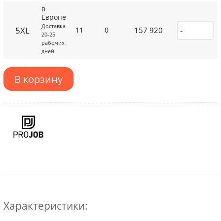
в
Европе
Доставка
5XL
157 920
11
0
20-25
рабочих
дней
В корзину
Характеристики: