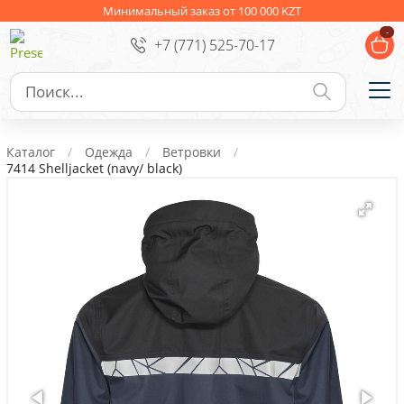
Ежедневники
Новогодние подарки
Минимальный заказ от 100 000 KZT
-
+7 (771) 525-70-17
Сувениры к праздникам
Упаковка
Подарочные наборы
Личные аксессуары
Каталог
Одежда
Ветровки
Деловые подарки
7414 Shelljacket (navy/ black)
Съедобные подарки с логотипом