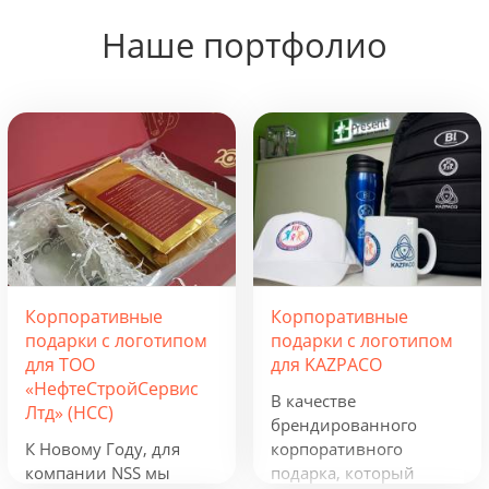
Наше портфолио
Корпоративные
Корпоративные
подарки с логотипом
подарки с логотипом
для ТОО
для KAZPACO
«НефтеСтройСервис
В качестве
Лтд» (НСС)
брендированного
К Новому Году, для
корпоративного
компании NSS мы
подарка, который