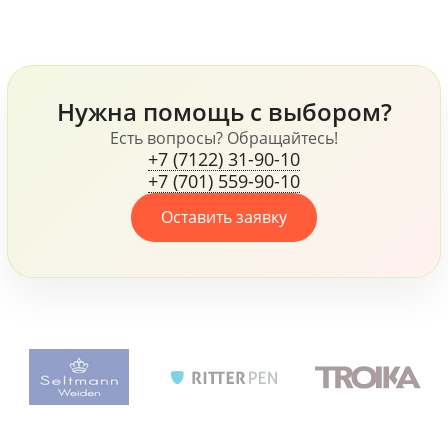
ежедневник, кружка и
таких фирм как
блокнот и многое
Samsonite и Wenger,
другое.
флисовая куртка James
Harvest, ручки Senator и
Prodir и многое другое,
Нужна помощь с выбором?
все это говорит о том,
что компания, не
Есть вопросы? Обращайтесь!
+7 (7122) 31-90-10
жалеет средств для
+7 (701) 559-90-10
своих сотрудников.
Оставить заявку