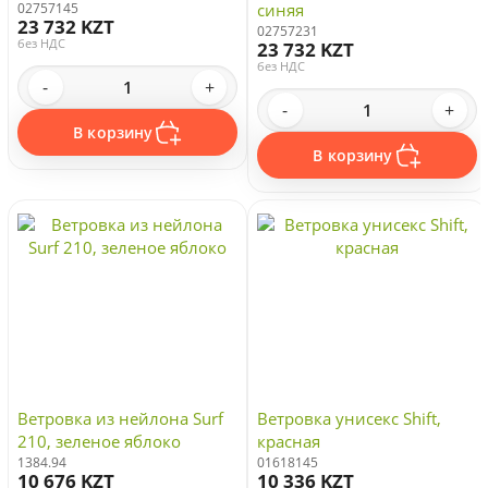
02757145
синяя
23 732 KZT
02757231
без НДС
23 732 KZT
без НДС
-
+
-
+
В корзину
В корзину
Ветровка из нейлона Surf
Ветровка унисекс Shift,
210, зеленое яблоко
красная
1384.94
01618145
10 676 KZT
10 336 KZT