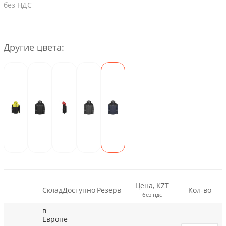
без НДС
Другие цвета:
Цена, KZT
Склад
Доступно
Резерв
Кол-во
без ндс
в
Европе