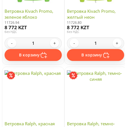
Ветровка Kivach Promo,
Ветровка Kivach Promo,
зеленое яблоко
желтый неон
11726.94
11726.80
8 772 KZT
8 772 KZT
без НДС
без НДС
-
+
-
+
В корзину
В корзину
Ветровка Ralph, красная
Ветровка Ralph, темно-