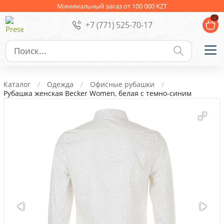
Ежедневники
Новогодние подарки
Минимальный заказ от 100 000 KZT
-
+7 (771) 525-70-17
Сувениры к праздникам
Упаковка
Подарочные наборы
Личные аксессуары
Каталог
Одежда
Офисные рубашки
Деловые подарки
Рубашка женская Becker Women, белая с темно-синим
Съедобные подарки с логотипом