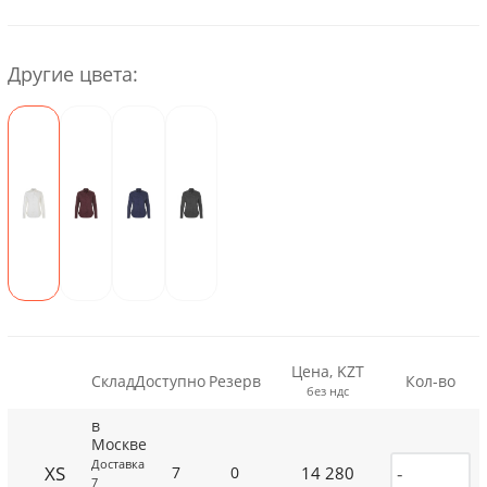
Другие цвета:
Цена, KZT
Склад
Доступно
Резерв
Кол-во
без ндс
в
Москве
Доставка
XS
14 280
7
0
7