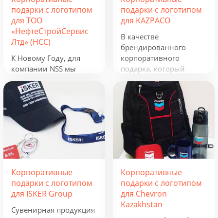
подарки с логотипом
подарки с логотипом
для ТОО
для KAZPACO
«НефтеСтройСервис
В качестве
Лтд» (НСС)
брендированного
К Новому Году, для
корпоративного
компании NSS мы
подарка, который
разработали
можно использовать в
креативную подборку
течение всего года, мы
из наборов «Кофеист»,
предложили набор из
«Christmas Sky» и
рюкзака, фонарика,
«Adora». Вглядываться
термокружки и
в черное, как смоль,
беспроводного
зимнее небо и
зарядного устройства.
подмигивать в ответ
Эти сувениры с
серебристым звездам.
логотипом отражают
Корпоративные
Корпоративные
Вдыхать ягодный
сферу деятельности
подарки с логотипом
подарки с логотипом
аромат чая и ощущать
группы компаний и
для ISKER Group
для Chevron
кислинку варенья на
будут полезны всем,
Kazakhstan
языке. Остановись,
кто ведет активную
Сувенирная продукция