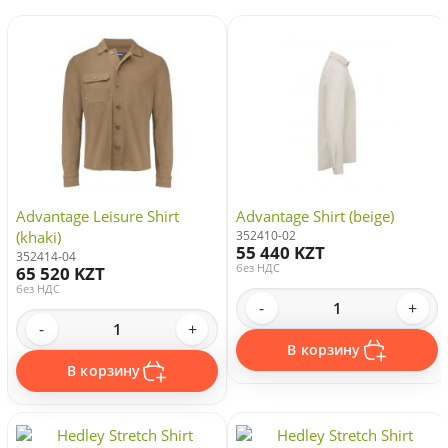
Advantage Leisure Shirt
Advantage Shirt (beige)
(khaki)
352410-02
55 440 KZT
352414-04
без НДС
65 520 KZT
без НДС
-
+
-
+
В корзину
В корзину