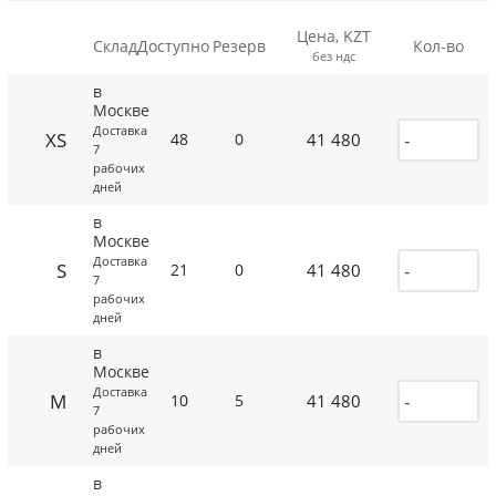
Цена, KZT
Склад
Доступно
Резерв
Кол-во
без ндс
в
Москве
Доставка
XS
41 480
48
0
7
рабочих
дней
в
Москве
Доставка
S
41 480
21
0
7
рабочих
дней
в
Москве
Доставка
M
41 480
10
5
7
рабочих
дней
в