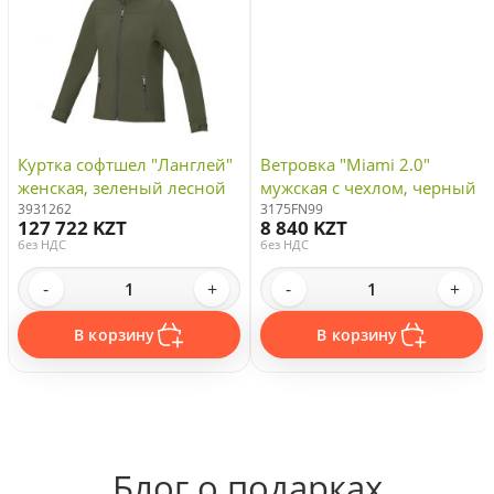
Куртка софтшел "Ланглей"
Ветровка "Miami 2.0"
женская, зеленый лесной
мужская с чехлом, черный
3931262
3175FN99
127 722 KZT
8 840 KZT
без НДС
без НДС
-
+
-
+
В корзину
В корзину
Блог о подарках