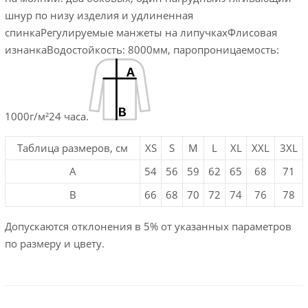
шнур по низу изделия и удлиненная
спинкаРегулируемые манжеты на липучкахФлисовая
изнанкаВодостойкость: 8000мм, паропроницаемость:
1000г/м²24 часа.
Таблица размеров, см
XS
S
M
L
XL
XXL
3XL
A
54
56
59
62
65
68
71
B
66
68
70
72
74
76
78
Допускаются отклонения в 5% от указанных параметров
по размеру и цвету.