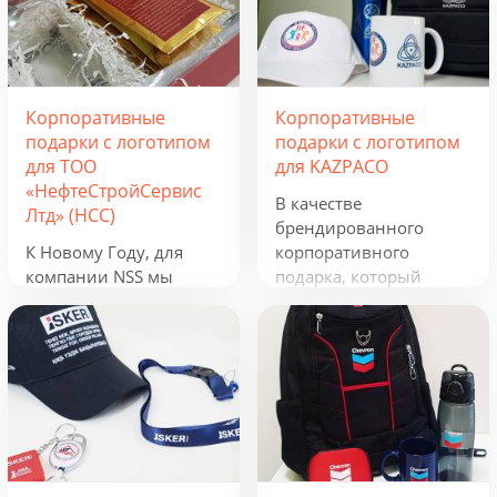
Корпоративные
Корпоративные
подарки с логотипом
подарки с логотипом
для ТОО
для KAZPACO
«НефтеСтройСервис
В качестве
Лтд» (НСС)
брендированного
К Новому Году, для
корпоративного
компании NSS мы
подарка, который
разработали
можно использовать в
креативную подборку
течение всего года, мы
из наборов «Кофеист»,
предложили набор из
«Christmas Sky» и
рюкзака, фонарика,
«Adora». Вглядываться
термокружки и
в черное, как смоль,
беспроводного
зимнее небо и
зарядного устройства.
подмигивать в ответ
Эти сувениры с
серебристым звездам.
логотипом отражают