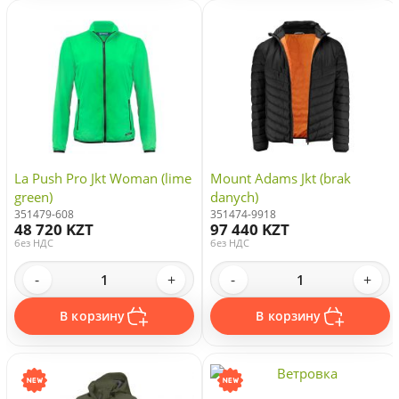
La Push Pro Jkt Woman (lime
Mount Adams Jkt (brak
green)
danych)
351479-608
351474-9918
48 720 KZT
97 440 KZT
без НДС
без НДС
-
+
-
+
В корзину
В корзину