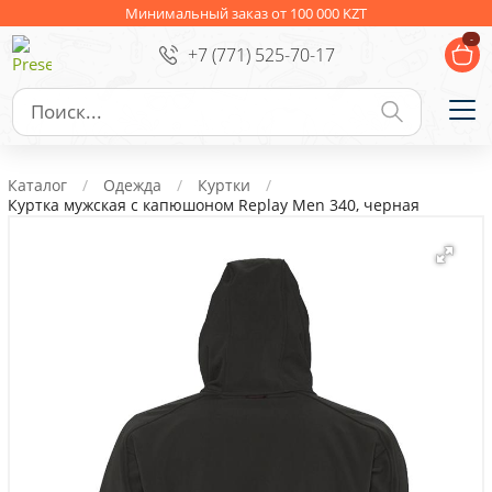
Ежедневники
Новогодние подарки
Минимальный заказ от 100 000 KZT
-
+7 (771) 525-70-17
Сувениры к праздникам
Упаковка
Подарочные наборы
Личные аксессуары
Каталог
Одежда
Куртки
Деловые подарки
Куртка мужская с капюшоном Replay Men 340, черная
Съедобные подарки с логотипом