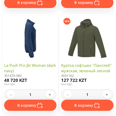
В корзину
В корзину
La Push Pro Jkt Woman (dark
Куртка софтшел "Ланглей"
navy)
мужская, зеленый лесной
351479-580
3931162
48 720 KZT
127 722 KZT
без НДС
без НДС
-
+
-
+
В корзину
В корзину