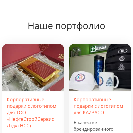
Наше портфолио
Корпоративные
Корпоративные
подарки с логотипом
подарки с логотипом
для ТОО
для KAZPACO
«НефтеСтройСервис
В качестве
Лтд» (НСС)
брендированного