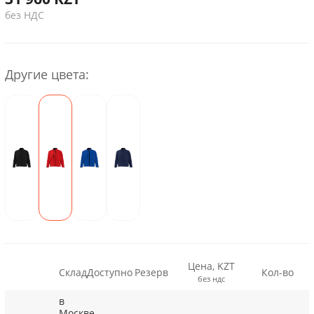
без НДС
Другие цвета:
Цена, KZT
Склад
Доступно
Резерв
Кол-во
без ндс
в
Москве