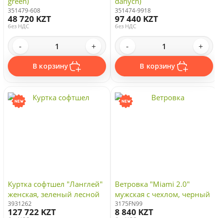
green)
danych)
351479-608
351474-9918
48 720 KZT
97 440 KZT
без НДС
без НДС
-
+
-
+
В корзину
В корзину
Куртка софтшел "Ланглей"
Ветровка "Miami 2.0"
женская, зеленый лесной
мужская с чехлом, черный
3931262
3175FN99
127 722 KZT
8 840 KZT