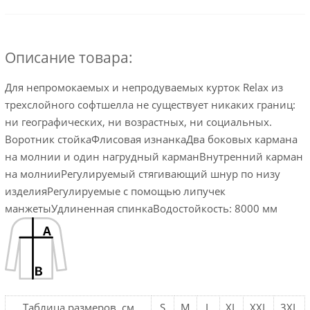
Описание товара:
Для непромокаемых и непродуваемых курток Relax из
трехслойного софтшелла не существует никаких границ:
ни географических, ни возрастных, ни социальных.
Воротник стойкаФлисовая изнанкаДва боковых кармана
на молнии и один нагрудный карманВнутренний карман
на молнииРегулируемый стягивающий шнур по низу
изделияРегулируемые с помощью липучек
манжетыУдлиненная спинкаВодостойкость: 8000 мм
Таблица размеров, см
S
M
L
XL
XXL
3XL