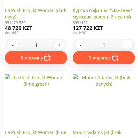
La Push Pro Jkt Woman (dark
Куртка софтшел "Ланглей"
navy)
мужская, зеленый лесной
351479-580
3931162
48 720 KZT
127 722 KZT
без НДС
без НДС
-
+
-
+
В корзину
В корзину
La Push Pro Jkt Woman (lime
Mount Adams Jkt (brak