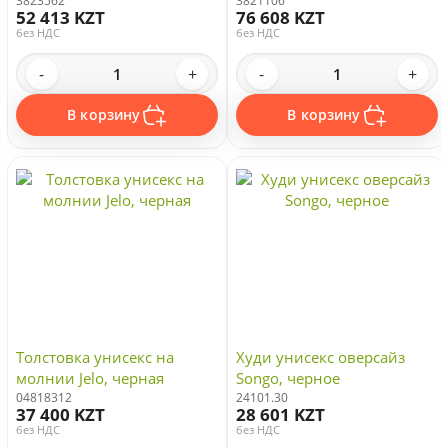
3823562
3821106
52 413 KZT
76 608 KZT
без НДС
без НДС
-
+
-
+
В корзину
В корзину
Толстовка унисекс на
Худи унисекс оверсайз
молнии Jelo, черная
Songo, черное
04818312
24101.30
37 400 KZT
28 601 KZT
без НДС
без НДС