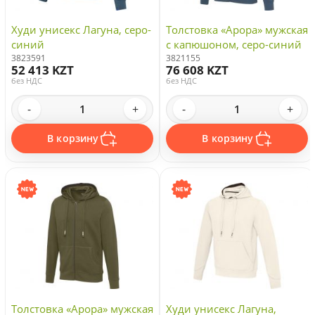
Худи унисекс Лагуна, серо-
Толстовка «Арора» мужская
синий
с капюшоном, серо-синий
3823591
3821155
52 413 KZT
76 608 KZT
без НДС
без НДС
-
+
-
+
В корзину
В корзину
Толстовка «Арора» мужская
Худи унисекс Лагуна,