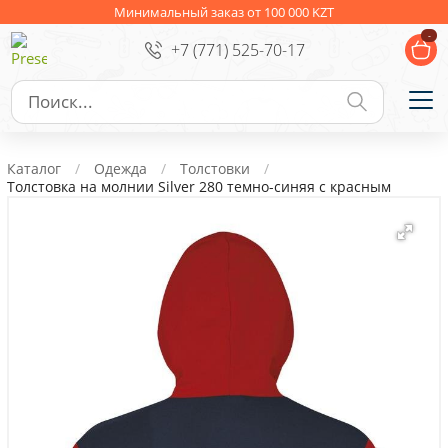
Ежедневники
Новогодние подарки
Минимальный заказ от 100 000 KZT
-
+7 (771) 525-70-17
Сувениры к праздникам
Упаковка
Подарочные наборы
Личные аксессуары
Каталог
Одежда
Толстовки
Деловые подарки
Толстовка на молнии Silver 280 темно-синяя с красным
Съедобные подарки с логотипом