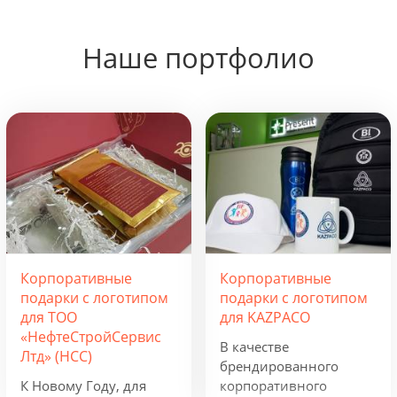
Наше портфолио
Корпоративные
Корпоративные
подарки с логотипом
подарки с логотипом
для ТОО
для KAZPACO
«НефтеСтройСервис
В качестве
Лтд» (НСС)
брендированного
К Новому Году, для
корпоративного