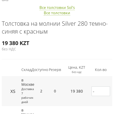
Все толстовки Sol's
Все толстовки
Толстовка на молнии Silver 280 темно-
синяя с красным
19 380
KZT
без НДС
Цена, KZT
Склад
Доступно
Резерв
Кол-во
без ндс
в
Москве
Доставка
XS
19 380
2
0
7
рабочих
дней
в