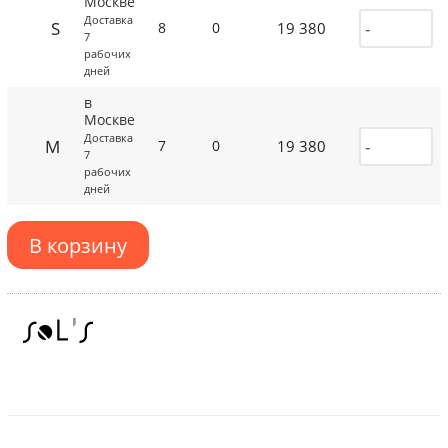
Москве
Доставка
S
19 380
8
0
7
рабочих
дней
в
Москве
Доставка
M
19 380
7
0
7
рабочих
дней
В корзину