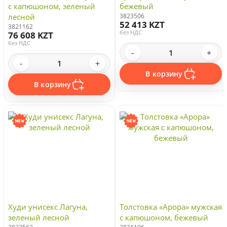
с капюшоном, зеленый
бежевый
лесной
3823506
52 413 KZT
3821162
без НДС
76 608 KZT
без НДС
-
+
-
+
В корзину
В корзину
Худи унисекс Лагуна,
Толстовка «Арора» мужская
зеленый лесной
с капюшоном, бежевый