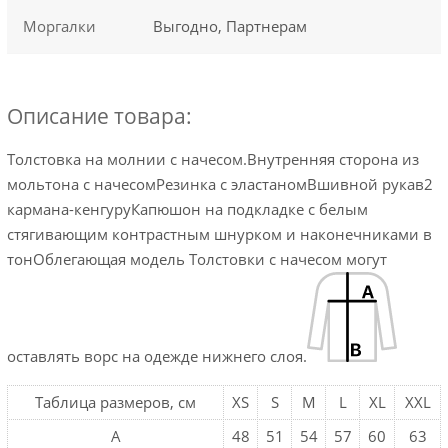
Моргалки
Выгодно, Партнерам
Описание товара:
Толстовка на молнии с начесом.Внутренняя сторона из
мольтона с начесомРезинка с эластаномВшивной рукав2
кармана-кенгуруКапюшон на подкладке с белым
стягивающим контрастным шнурком и наконечниками в
тонОблегающая модель Толстовки с начесом могут
оставлять ворс на одежде нижнего слоя.
Таблица размеров, см
XS
S
M
L
XL
XXL
A
48
51
54
57
60
63