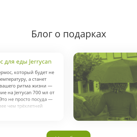
Блог о подарках
 для еды Jerrycan
ермос, который будет не
емпературу, а станет
 вашего ритма жизни —
е на Jerrycan 700 мл от
Это не просто посуда —
лее чем трёхлетней
ндой экспертов,
стижной наградой Red
аконичный и
айн. Держит тепло до 14