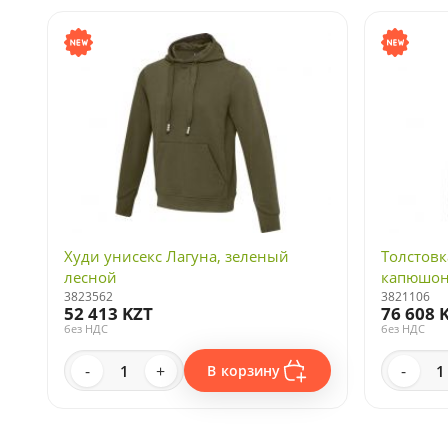
Худи унисекс Лагуна, зеленый
Толстовк
лесной
капюшон
3823562
3821106
52 413 KZT
76 608 
без НДС
без НДС
-
+
-
В корзину