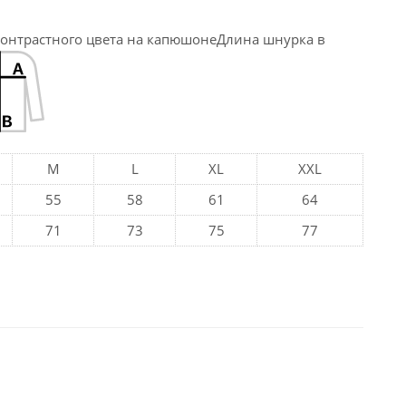
контрастного цвета на капюшонеДлина шнурка в
M
L
XL
XXL
55
58
61
64
71
73
75
77