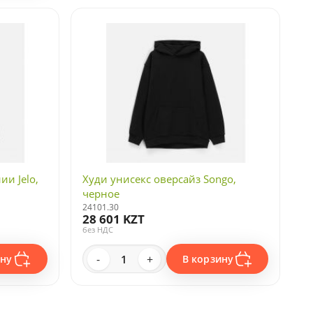
ии Jelo,
Худи унисекс оверсайз Songo,
черное
24101.30
28 601 KZT
без НДС
-
+
ину
В корзину