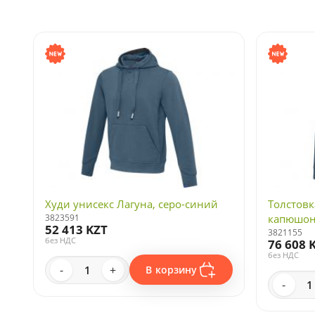
Худи унисекс Лагуна, серо-синий
Толстовк
3823591
капюшон
52 413 KZT
3821155
без НДС
76 608 
без НДС
-
+
В корзину
-