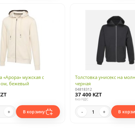
а «Арора» мужская с
Толстовка унисекс на молн
ом, бежевый
черная
04818312
KZT
37 400 KZT
без НДС
+
-
+
В корзину
В корз