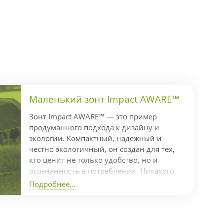
Маленький зонт Impact AWARE™
Зонт Impact AWARE™ — это пример
продуманного подхода к дизайну и
экологии. Компактный, надежный и
честно экологичный, он создан для тех,
кто ценит не только удобство, но и
осознанность в потреблении. Никакого
гринвошинга — только реальные
Подробнее...
действия Коллекция Impact включает
индикатор AWARE™, который
подтверждает использование