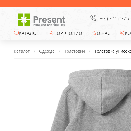
Сумки
Офисные сувениры
+7 (771) 525
Зонты
КАТАЛОГ
ПОРТФОЛИО
О НАС
КО
Промо-сувениры
Каталог
Одежда
Толстовки
Толстовка унисек
Электроника
Ежедневники
Новогодние подарки
Сувениры к
праздникам