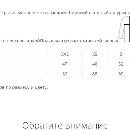
у.Скрытая металлическая молнияШирокий съемный шнурок 
полнены резинкойПодкладка из синтетической шерпы
XXS
XS
S
47
48
52
63
65
69
в по размеру и цвету.
Обратите внимание