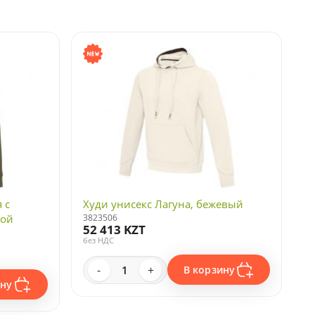
 с
Худи унисекс Лагуна, бежевый
ной
3823506
52 413 KZT
без НДС
-
+
В корзину
ину