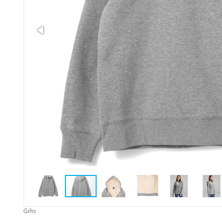
Упаковка
Подарочные наборы
Личные аксессуары
Деловые подарки
Съедобные подарки с
логотипом
Gifts