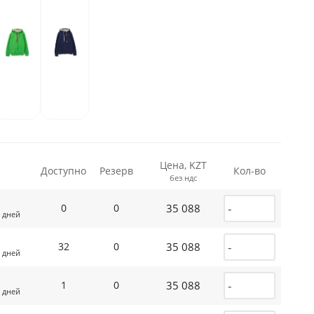
Цена, KZT
Доступно
Резерв
Кол-во
без ндс
35 088
0
0
 дней
35 088
32
0
 дней
35 088
1
0
 дней