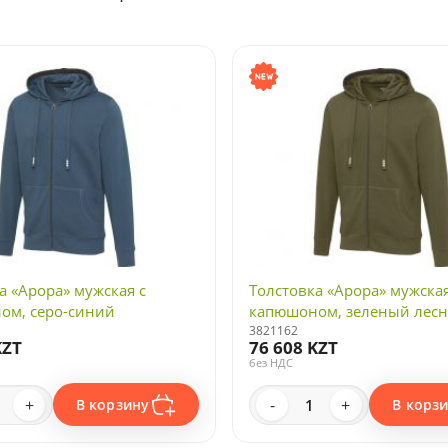
а «Арора» мужская с
Толстовка «Арора» мужская
ом, серо-синий
капюшоном, зеленый лес
3821162
KZT
76 608 KZT
без НДС
+
-
+
В корзину
В корз