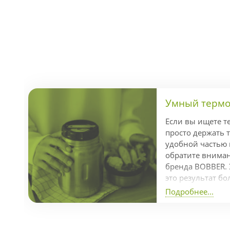
Умный термос
Если вы ищете т
просто держать т
удобной частью
обратите внимани
бренда BOBBER. 
это результат бо
разработки кома
Подробнее...
отмеченный пре
Dot Awards за л
продуманный диз