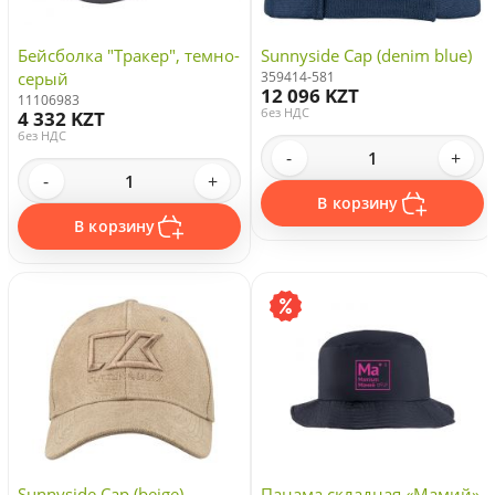
Бейсболка "Тракер", темно-
Sunnyside Cap (denim blue)
серый
359414-581
12 096 KZT
11106983
без НДС
4 332 KZT
без НДС
-
+
-
+
В корзину
В корзину
Sunnyside Cap (beige)
Панама складная «Мамий»,