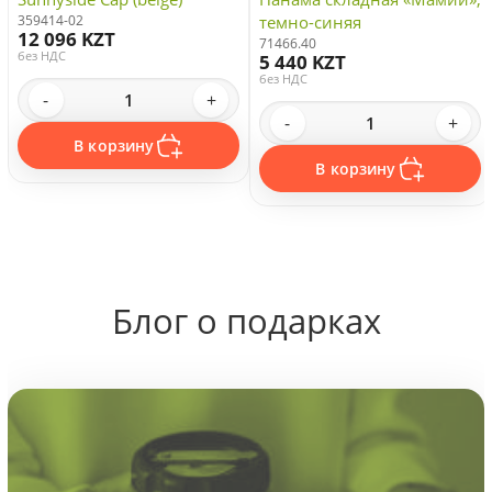
359414-02
темно-синяя
12 096 KZT
71466.40
без НДС
5 440 KZT
без НДС
-
+
-
+
В корзину
В корзину
Блог о подарках