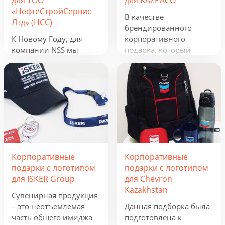
для ТОО
для KAZPACO
«НефтеСтройСервис
В качестве
Лтд» (НСС)
брендированного
К Новому Году, для
корпоративного
компании NSS мы
подарка, который
разработали
можно использовать в
креативную подборку
течение всего года, мы
из наборов «Кофеист»,
предложили набор из
«Christmas Sky» и
рюкзака, фонарика,
«Adora». Вглядываться
термокружки и
в черное, как смоль,
беспроводного
зимнее небо и
зарядного устройства.
подмигивать в ответ
Эти сувениры с
серебристым звездам.
логотипом отражают
Корпоративные
Корпоративные
Вдыхать ягодный
сферу деятельности
подарки с логотипом
подарки с логотипом
аромат чая и ощущать
группы компаний и
для ISKER Group
для Chevron
кислинку варенья на
будут полезны всем,
Kazakhstan
языке. Остановись,
кто ведет активную
Сувенирная продукция
мгновение! В
бизнес-деятельность.
– это неотъемлемая
Данная подборка была
предпраздничной
часть общего имиджа
подготовлена к