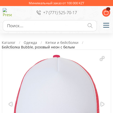
Ежедневники
Новогодние подарки
Минимальный заказ от 100 000 KZT
-
+7 (771) 525-70-17
Сувениры к праздникам
Упаковка
Подарочные наборы
Личные аксессуары
Каталог
Одежда
Кепки и бейсболки
Деловые подарки
Бейсболка Bubble, розовый неон с белым
Съедобные подарки с логотипом