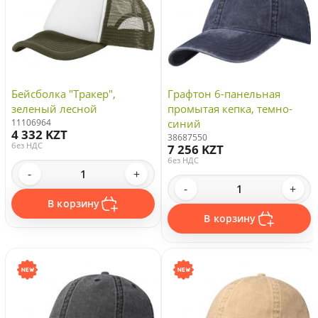
Бейсболка "Тракер",
Графтон 6-панельная
зеленый лесной
промытая кепка, темно-
11106964
синий
4 332 KZT
38687550
без НДС
7 256 KZT
без НДС
-
+
-
+
В корзину
В корзину