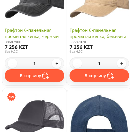
Графтон 6-панельная
Графтон 6-панельная
промытая кепка, черный
промытая кепка, бежевый
38687900
38687070
7 256 KZT
7 256 KZT
без НДС
без НДС
-
+
-
+
В корзину
В корзину