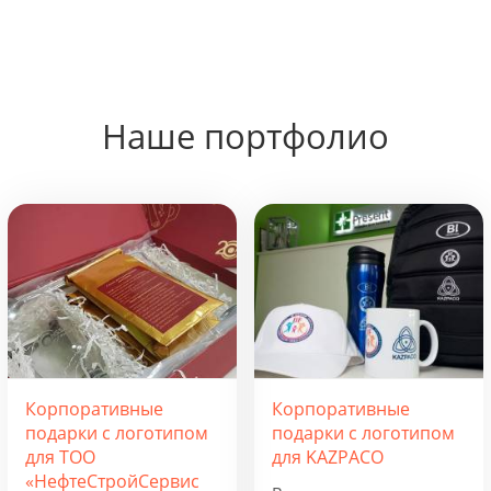
Наше портфолио
Корпоративные
Корпоративные
подарки с логотипом
подарки с логотипом
для ТОО
для KAZPACO
«НефтеСтройСервис