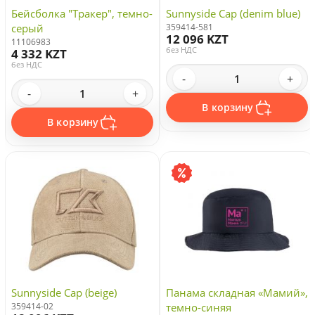
Бейсболка "Тракер", темно-
Sunnyside Cap (denim blue)
серый
359414-581
12 096 KZT
11106983
без НДС
4 332 KZT
без НДС
-
+
-
+
В корзину
В корзину
Sunnyside Cap (beige)
Панама складная «Мамий»,
359414-02
темно-синяя