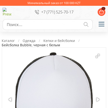
Ежедневники
Новогодние подарки
Минимальный заказ от 100 000 KZT
-
+7 (771) 525-70-17
Сувениры к праздникам
Упаковка
Подарочные наборы
Личные аксессуары
Каталог
Одежда
Кепки и бейсболки
Деловые подарки
Бейсболка Bubble, черная с белым
Съедобные подарки с логотипом