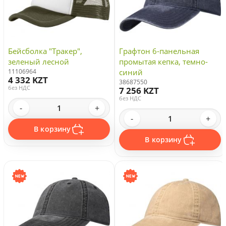
Бейсболка "Тракер",
Графтон 6-панельная
зеленый лесной
промытая кепка, темно-
11106964
синий
4 332 KZT
38687550
без НДС
7 256 KZT
без НДС
-
+
-
+
В корзину
В корзину