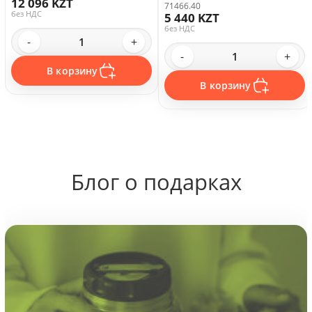
12 096 KZT
71466.40
без НДС
5 440 KZT
без НДС
-
+
-
+
В корзину
В корзину
Блог о подарках