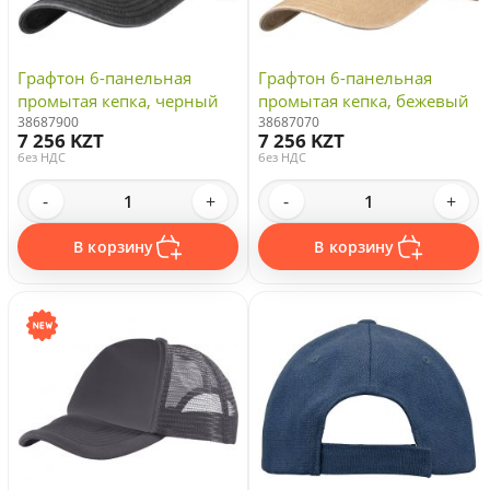
Графтон 6-панельная
Графтон 6-панельная
промытая кепка, черный
промытая кепка, бежевый
38687900
38687070
7 256 KZT
7 256 KZT
без НДС
без НДС
-
+
-
+
В корзину
В корзину