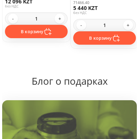
12 096 KZT
71466.40
без НДС
5 440 KZT
без НДС
-
+
-
+
В корзину
В корзину
Блог о подарках