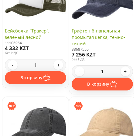
Бейсболка "Тракер",
Графтон 6-панельная
зеленый лесной
промытая кепка, темно-
11106964
синий
4 332 KZT
38687550
без НДС
7 256 KZT
без НДС
-
+
-
+
В корзину
В корзину