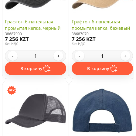
Графтон 6-панельная
Графтон 6-панельная
промытая кепка, черный
промытая кепка, бежевый
38687900
38687070
7 256 KZT
7 256 KZT
без НДС
без НДС
-
+
-
+
В корзину
В корзину