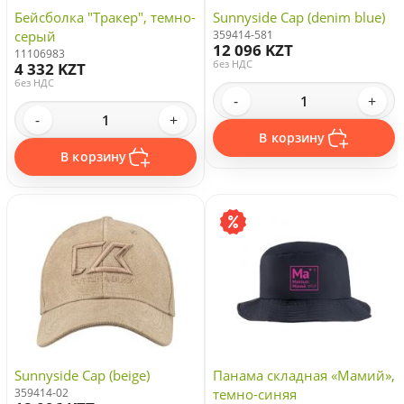
Бейсболка "Тракер", темно-
Sunnyside Cap (denim blue)
серый
359414-581
12 096 KZT
11106983
без НДС
4 332 KZT
без НДС
-
+
-
+
В корзину
В корзину
Sunnyside Cap (beige)
Панама складная «Мамий»,
359414-02
темно-синяя