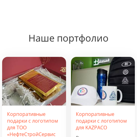
Наше портфолио
Корпоративные
Корпоративные
подарки с логотипом
подарки с логотипом
для ТОО
для KAZPACO
«НефтеСтройСервис