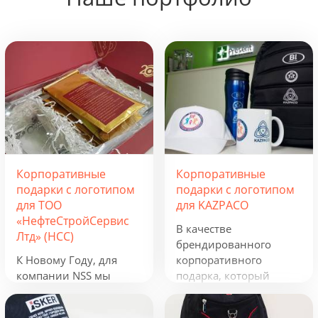
Корпоративные
Корпоративные
подарки с логотипом
подарки с логотипом
для ТОО
для KAZPACO
«НефтеСтройСервис
В качестве
Лтд» (НСС)
брендированного
К Новому Году, для
корпоративного
компании NSS мы
подарка, который
разработали
можно использовать в
креативную подборку
течение всего года, мы