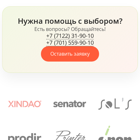
другое.
флисовая куртка James
Harvest, ручки Senator и
Prodir и многое другое,
Нужна помощь с выбором?
все это говорит о том,
что компания, не
Есть вопросы? Обращайтесь!
+7 (7122) 31-90-10
жалеет средств для
+7 (701) 559-90-10
своих сотрудников.
Оставить заявку