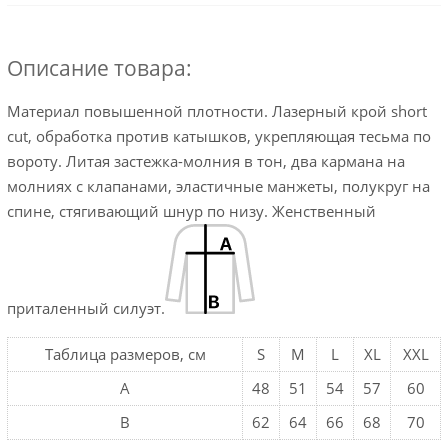
Описание товара:
Материал повышенной плотности. Лазерный крой short
cut, обработка против катышков, укрепляющая тесьма по
вороту. Литая застежка-молния в тон, два кармана на
молниях с клапанами, эластичные манжеты, полукруг на
спине, стягивающий шнур по низу. Женственный
приталенный силуэт.
Таблица размеров, см
S
M
L
XL
XXL
A
48
51
54
57
60
B
62
64
66
68
70