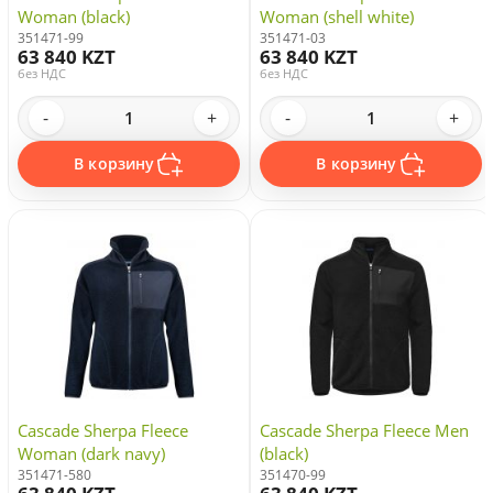
Woman (black)
Woman (shell white)
351471-99
351471-03
63 840 KZT
63 840 KZT
без НДС
без НДС
-
+
-
+
В корзину
В корзину
Cascade Sherpa Fleece
Cascade Sherpa Fleece Men
Woman (dark navy)
(black)
351471-580
351470-99