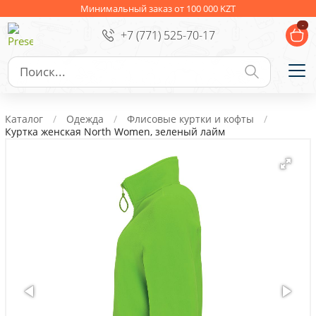
Ежедневники
Новогодние подарки
Минимальный заказ от 100 000 KZT
-
+7 (771) 525-70-17
Сувениры к праздникам
Упаковка
Подарочные наборы
Личные аксессуары
Каталог
Одежда
Флисовые куртки и кофты
Деловые подарки
Куртка женская North Women, зеленый лайм
Съедобные подарки с логотипом