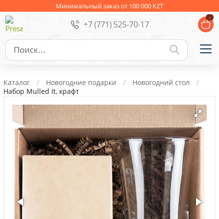
Ежедневники
Новогодние подарки
Минимальный заказ от 100 000 KZT
-
+7 (771) 525-70-17
Сувениры к праздникам
Упаковка
Подарочные наборы
Личные аксессуары
Каталог
Новогодние подарки
Новогодний стол
Деловые подарки
Набор Mulled It, крафт
Съедобные подарки с логотипом