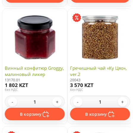
Винный конфитюр Groggy,
Гречишный чай «Ку Цяо»,
малиновый ликер
ver.2
13170.01
20043
1 802 KZT
3 570 KZT
без НДС
без НДС
-
+
-
+
В корзину
В корзину