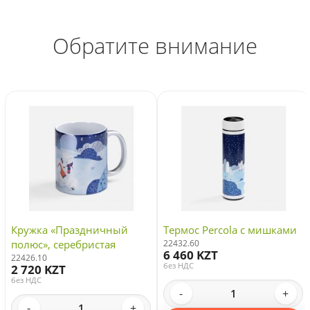
Обратите внимание
Кружка «Праздничный
Термос Percola с мишками
полюс», серебристая
22432.60
6 460 KZT
22426.10
без НДС
2 720 KZT
без НДС
-
+
-
+