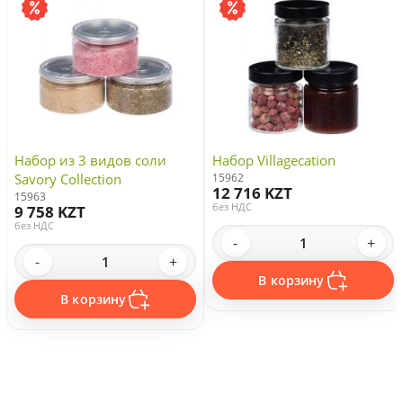
Набор из 3 видов соли
Набор Villagecation
Savory Collection
15962
12 716 KZT
15963
без НДС
9 758 KZT
без НДС
-
+
-
+
В корзину
В корзину