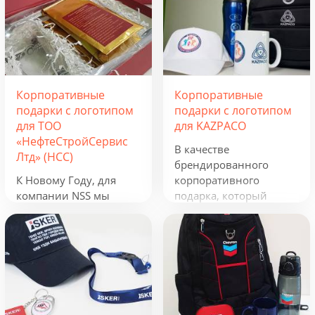
Корпоративные
Корпоративные
подарки с логотипом
подарки с логотипом
для ТОО
для KAZPACO
«НефтеСтройСервис
В качестве
Лтд» (НСС)
брендированного
К Новому Году, для
корпоративного
компании NSS мы
подарка, который
разработали
можно использовать в
креативную подборку
течение всего года, мы
из наборов «Кофеист»,
предложили набор из
«Christmas Sky» и
рюкзака, фонарика,
«Adora». Вглядываться
термокружки и
в черное, как смоль,
беспроводного
зимнее небо и
зарядного устройства.