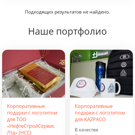
Подходящих результатов не найдено.
по дате обновления
0
Сортировать:
по дате появления
по цене
Наше портфолио
Корпоративные
Корпоративные
подарки с логотипом
подарки с логотипом
для ТОО
для KAZPACO
«НефтеСтройСервис
В качестве
Лтд» (НСС)