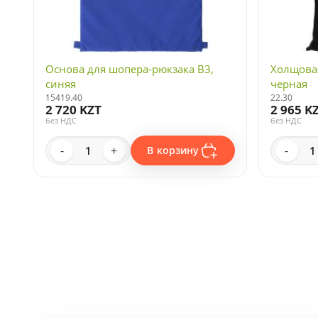
Основа для шопера-рюкзака B3,
Холщовая
синяя
черная
15419.40
22.30
2 720 KZT
2 965 K
без НДС
без НДС
-
+
-
В корзину