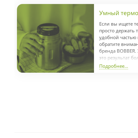
Умный термос
Если вы ищете т
просто держать т
удобной частью
обратите внимани
бренда BOBBER. 
это результат бо
разработки кома
Подробнее...
отмеченный пре
Dot Awards за л
продуманный диз
часов, холод — д
справляется с з
температуры бла
изоляции и проч
нержавеющей стал