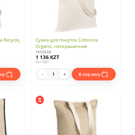
a Recycle,
Сумка для покупок Cottonica
Organic, неокрашенная
16534.66
1 136 KZT
без НДС
-
+
ину
В корзину