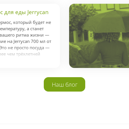
 для еды Jerrycan
ермос, который будет не
емпературу, а станет
 вашего ритма жизни —
е на Jerrycan 700 мл от
Это не просто посуда —
лее чем трёхлетней
ндой экспертов,
стижной наградой Red
аконичный и
айн. Держит тепло до 14
Наш блог
о 20 Jerrycan легко
адачей поддержания
годаря вакуумной
ной колбе из
и 18/8. Это...