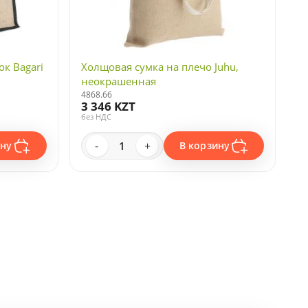
к Bagari
Холщовая сумка на плечо Juhu,
неокрашенная
4868.66
3 346 KZT
без НДС
-
+
ину
В корзину