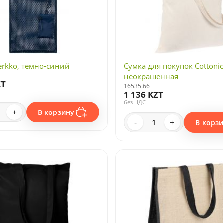
rkko, темно-синий
Сумка для покупок Cottonic
неокрашенная
ZT
16535.66
1 136 KZT
без НДС
+
В корзину
-
+
В корз