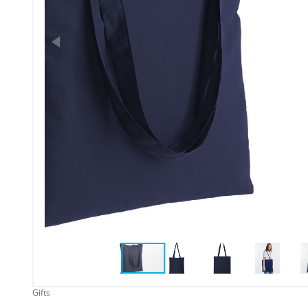
Упаковка
Подарочные наборы
Личные аксессуары
Деловые подарки
Съедобные подарки с
логотипом
Gifts