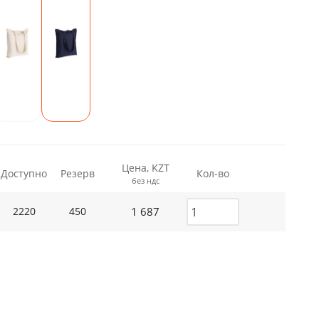
Цена, KZT
Доступно
Резерв
Кол-во
без ндс
1 687
2220
450