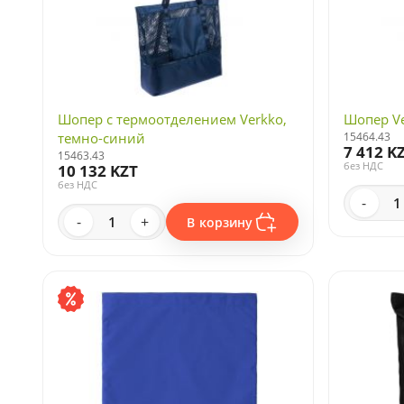
Шопер с термоотделением Verkko,
Шопер Ve
темно-синий
15464.43
7 412 K
15463.43
без НДС
10 132 KZT
без НДС
-
-
+
В корзину