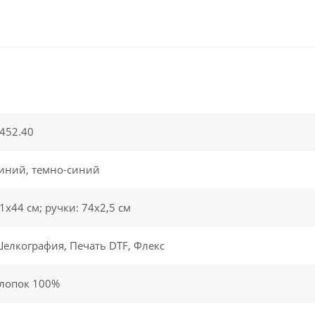
452.40
иний, темно-синий
1х44 см; ручки: 74х2,5 см
елкография, Печать DTF, Флекс
лопок 100%