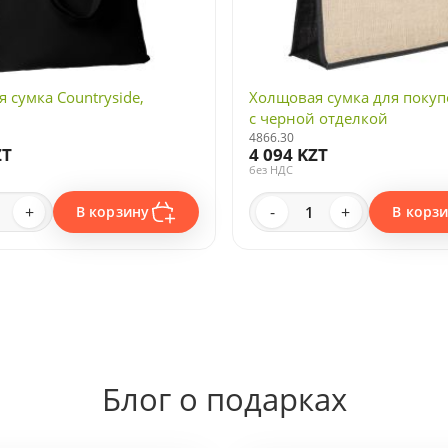
 сумка Countryside,
Холщовая сумка для покупо
с черной отделкой
4866.30
ZT
4 094 KZT
без НДС
+
-
+
В корзину
В корз
Блог о подарках