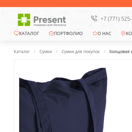
Сумки
Офисные сувениры
+7 (771) 525
Зонты
КАТАЛОГ
ПОРТФОЛИО
О НАС
КО
Промо-сувениры
Каталог
Сумки
Сумки для покупок
Холщовая с
Электроника
Ежедневники
Новогодние подарки
Сувениры к
праздникам