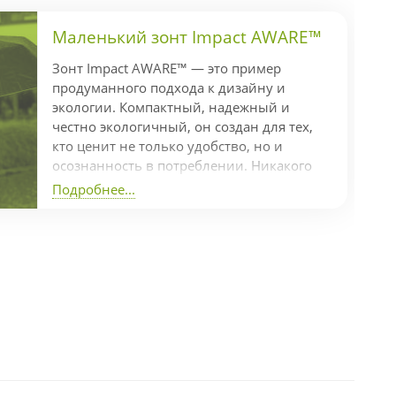
Маленький зонт Impact AWARE™
Зонт Impact AWARE™ — это пример
продуманного подхода к дизайну и
экологии. Компактный, надежный и
честно экологичный, он создан для тех,
кто ценит не только удобство, но и
осознанность в потреблении. Никакого
гринвошинга — только реальные
Подробнее...
действия Коллекция Impact включает
индикатор AWARE™, который
подтверждает использование
переработанных материалов и
отслеживает экономию ресурсов в
производстве. В частности, на
изготовление одного зонта пошло 7,7
переработанных пластиковых бутылок
объемом 500 мл, а экономия...