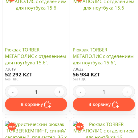
Рюкзак TORBER
Рюкзак TORBER
МЕГАПОЛИС с отделением
МЕГАПОЛИС с отделением
для ноутбука 15.6",
для ноутбука 15.6",
чёрный/серый, полиэстер,
чёрный/серый, полиэстер,
73619
73622
52 292 KZT
56 984 KZT
35,5 х 23 х 45 см
37 х 17 х 45 см
без НДС
без НДС
-
+
-
+
В корзину
В корзину