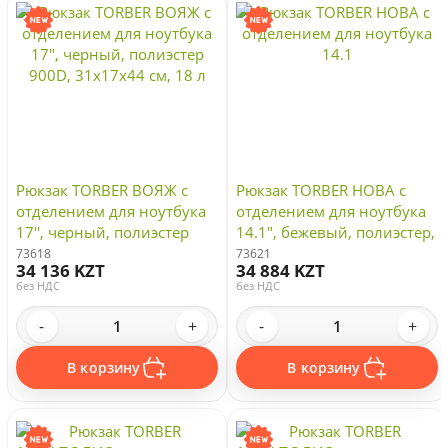
Рюкзак TORBER ВОЯЖ c
Рюкзак TORBER НОВА с
отделением для ноутбука
отделением для ноутбука
17'', черный, полиэстер
14.1", бежевый, полиэстер,
900D, 31х17х44 см, 18 л
31,5 х 12,5 х 39,5 см
73618
73621
34 136 KZT
34 884 KZT
без НДС
без НДС
-
+
-
+
В корзину
В корзину