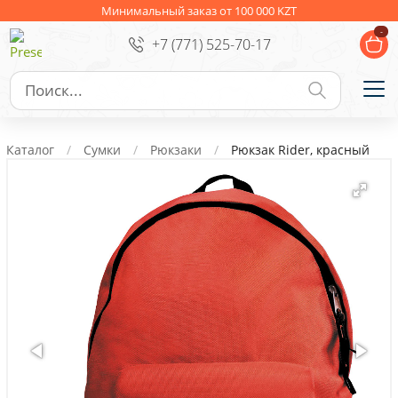
Ежедневники
Новогодние подарки
Минимальный заказ от 100 000 KZT
-
+7 (771) 525-70-17
Сувениры к праздникам
Упаковка
Подарочные наборы
Личные аксессуары
Каталог
Сумки
Рюкзаки
Рюкзак Rider, красный
Деловые подарки
Съедобные подарки с логотипом