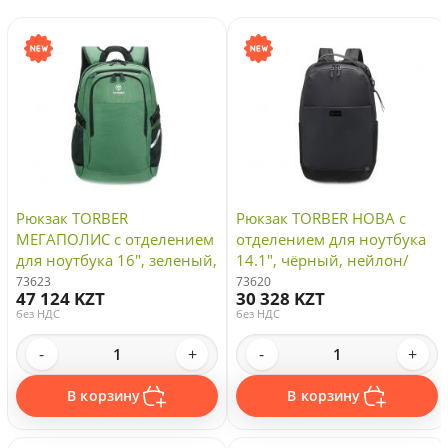
Рюкзак TORBER
Рюкзак TORBER НОВА с
МЕГАПОЛИС с отделением
отделением для ноутбука
для ноутбука 16", зеленый,
14.1", чёрный, нейлон/
полиэстер, 47 х 34 x 28 см
полиэстер, 25 х 11 х 43 см
73623
73620
47 124 KZT
30 328 KZT
без НДС
без НДС
-
+
-
+
В корзину
В корзину