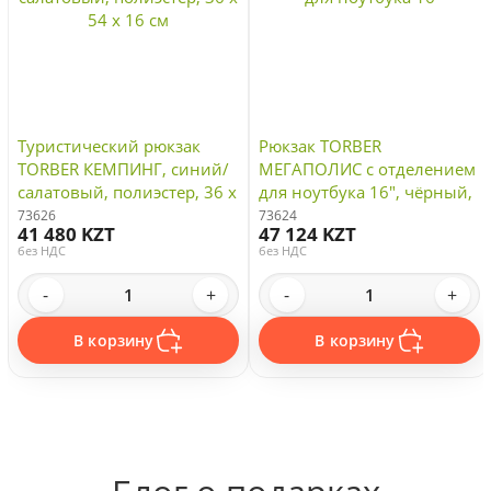
Туристический рюкзак
Рюкзак TORBER
TORBER КЕМПИНГ, синий/
МЕГАПОЛИС с отделением
салатовый, полиэстер, 36 х
для ноутбука 16", чёрный,
54 х 16 см
полиэстер, 47 х 34 x 28 см
73626
73624
41 480 KZT
47 124 KZT
без НДС
без НДС
-
+
-
+
В корзину
В корзину