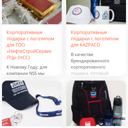
Корпоративные
Корпоративные
подарки с логотипом
подарки с логотипом
для ТОО
для KAZPACO
«НефтеСтройСервис
В качестве
Лтд» (НСС)
брендированного
К Новому Году, для
корпоративного
компании NSS мы
подарка, который
разработали
можно использовать в
креативную подборку
течение всего года, мы
из наборов «Кофеист»,
предложили набор из
«Christmas Sky» и
рюкзака, фонарика,
«Adora». Вглядываться
термокружки и
в черное, как смоль,
беспроводного
зимнее небо и
зарядного устройства.
подмигивать в ответ
Эти сувениры с