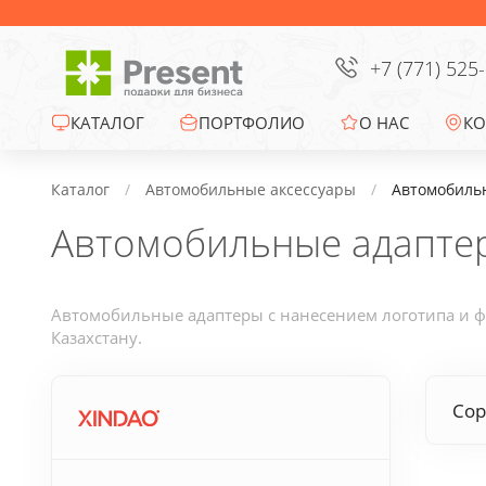
Сумки
Офисные сувениры
+7 (771) 525
Зонты
КАТАЛОГ
ПОРТФОЛИО
О НАС
КО
Промо-сувениры
Каталог
Автомобильные аксессуары
Автомобиль
Автомобильные адапте
Электроника
Ежедневники
Автомобильные адаптеры с нанесением логотипа и ф
Казахстану.
Новогодние подарки
Сор
Сувениры к
праздникам