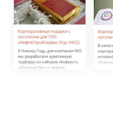
Корпоративные подарки с
Корпор
логотипом для ТОО
логоти
«НефтеСтройСервис Лтд» (НСС)
В качес
К Новому Году, для компании NSS
корпора
мы разработали креативную
который
подборку из наборов «Кофеист»,
течение
«Christmas Sky» и «Adora».
предлож
Вглядываться в черное, как
фонарик
смоль, зимнее небо и
беспров
подмигивать в ответ
устройс
серебристым звездам. Вдыхать
логотип
ягодный аромат чая и ощущать
деятель
кислинку варенья на языке.
будут п
Остановись, мгновение! В
активну
предпраздничной городской