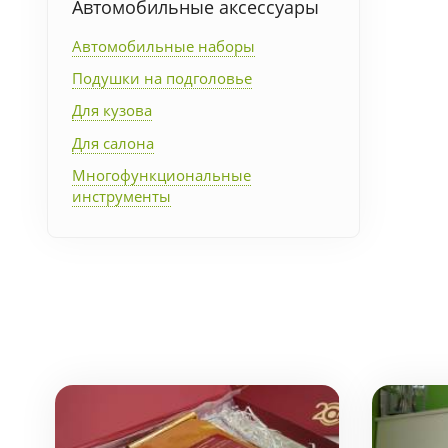
Автомобильные аксессуары
Упаковка
Автомобильные наборы
Подушки на подголовье
Подарочные наборы
Для кузова
Личные аксессуары
Для салона
Многофункциональные
Деловые подарки
инструменты
Съедобные подарки с
логотипом