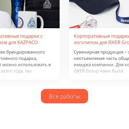
ативные подарки с
Корпоративные подарки
пом для KAZPACO
логотипом для ISKER Gr
тве брендированного
Сувенирная продукция – 
тивного подарка,
неотъемлемая часть общ
 можно использовать в
имиджа компании. Для к
 всего года, мы
ISKER Group нами были
или набор из рюкзака,
разработаны фирменный
а, термокружки и
ежедневник, кружка и бл
одного зарядного
многое другое.
Все работы
тва. Эти сувениры с
ом отражают сферу
ности группы компаний и
олезны всем, кто ведет
ю бизнес-деятельность.