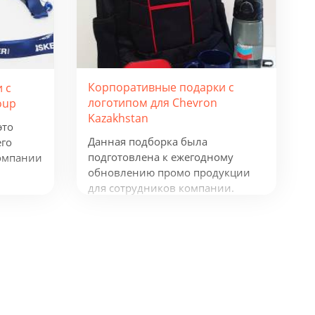
Корпоративные подарки с
 с
логотипом для Chevron
oup
Kazakhstan
это
Данная подборка была
его
подготовлена к ежегодному
омпании
обновлению промо продукции
для сотрудников компании.
Рюкзаки таких фирм как
окнот и
Samsonite и Wenger, флисовая
куртка James Harvest, ручки
Senator и Prodir и многое другое,
все это говорит о том, что
компания, не жалеет средств для
своих сотрудников.