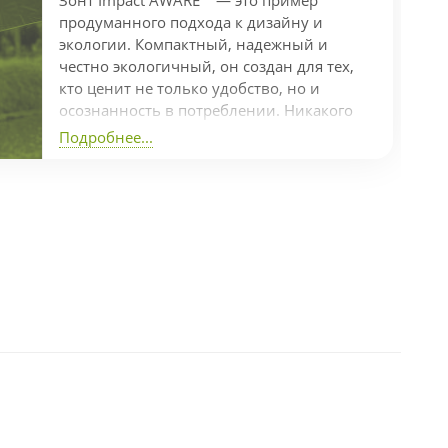
Зонт Impact AWARE™ — это пример
продуманного подхода к дизайну и
экологии. Компактный, надежный и
честно экологичный, он создан для тех,
кто ценит не только удобство, но и
осознанность в потреблении. Никакого
гринвошинга — только реальные
Подробнее...
действия Коллекция Impact включает
индикатор AWARE™, который
подтверждает использование
переработанных материалов и
отслеживает экономию ресурсов в
производстве. В частности, на
изготовление одного зонта пошло 7,7
переработанных пластиковых бутылок
объемом 500 мл, а экономия...