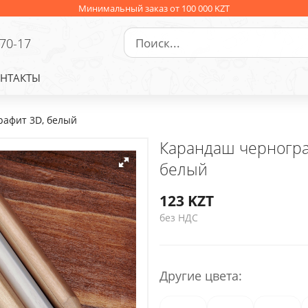
Минимальный заказ от 100 000 KZT
-70-17
НТАКТЫ
афит 3D, белый
Карандаш черногра
белый
123
KZT
без НДС
Другие цвета: