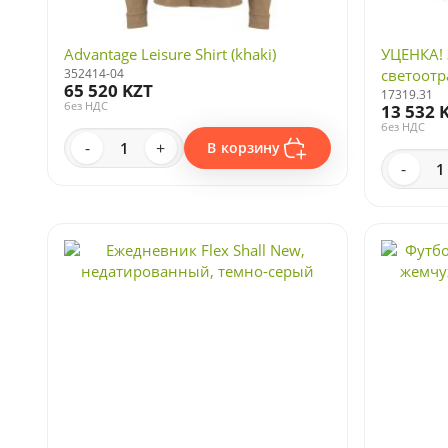
Advantage Leisure Shirt (khaki)
УЦЕНКА! 
352414-04
светоотр
65 520 KZT
17319.31
без НДС
13 532 
без НДС
-
+
В корзину
-