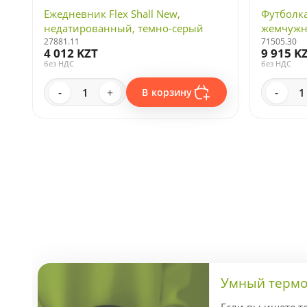
Ежедневник Flex Shall New,
Футболка
недатированный, темно-серый
жемчужн
27881.11
71505.30
4 012 KZT
9 915 K
без НДС
без НДС
-
+
-
В корзину
Умный термос