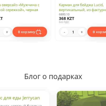
 оверсайз «Мужчина с
Карман для бейджа Lucid,
ой сережкой», черная
вертикальный, из фактурн
6880.10
ZT
368 KZT
без НДС
+
-
+
В корзину
В корз
Блог о подарках
 для еды Jerrycan