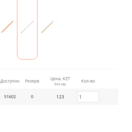
Цена, KZT
Доступно
Резерв
Кол-во
без ндс
123
51602
0