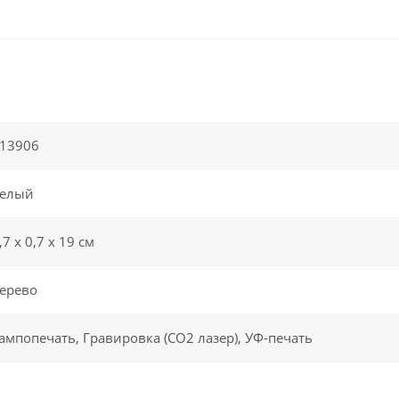
13906
елый
,7 х 0,7 х 19 см
ерево
ампопечать, Гравировка (CO2 лазер), УФ-печать