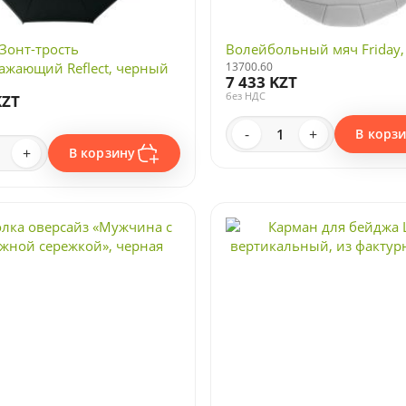
Зонт-трость
Волейбольный мяч Friday
ажающий Reflect, черный
13700.60
7 433 KZT
без НДС
KZT
-
+
В корз
+
В корзину