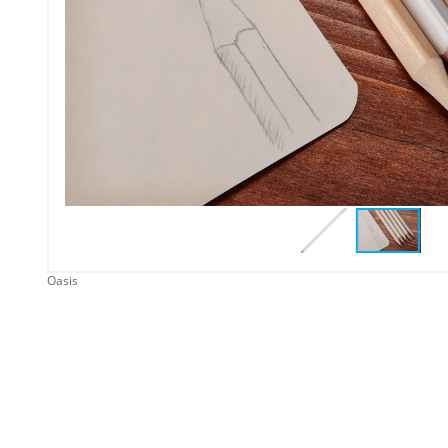
Упаковка
Подарочные наборы
Личные аксессуары
Деловые подарки
Съедобные подарки с
логотипом
Oasis