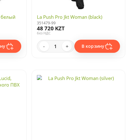
, белый
La Push Pro Jkt Woman (black)
351479-99
48 720 KZT
без НДС
-
+
ину
В корзину